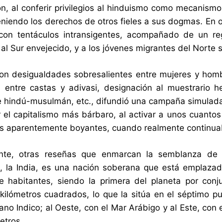
ón, al conferir privilegios al hinduismo como mecanismo
teniendo los derechos de otros fieles a sus dogmas. En 
 con tentáculos intransigentes, acompañado de un r
 al Sur envejecido, y a los jóvenes migrantes del Norte 
con desigualdades sobresalientes entre mujeres y ho
 entre castas y adivasi, designación al muestrario h
hindú-musulmán, etc., difundió una campaña simulada d
 el capitalismo más bárbaro, al activar a unos cuanto
s aparentemente boyantes, cuando realmente continuab
nte, otras reseñas que enmarcan la semblanza de un
a, la India, es una nación soberana que está emplazad
e habitantes, siendo la primera del planeta por conj
kilómetros cuadrados, lo que la sitúa en el séptimo p
ano Indico; al Oeste, con el Mar Arábigo y al Este, con
etros.