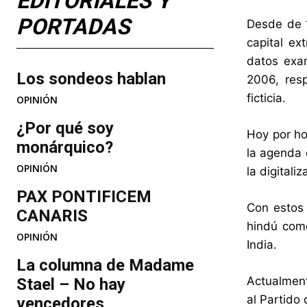
EDITORIALES Y
PORTADAS
Desde de 1
capital ex
datos exa
Los sondeos hablan
2006, res
ficticia.
OPINIÓN
¿Por qué soy
Hoy por ho
monárquico?
la agenda 
OPINIÓN
la digital
PAX PONTIFICEM
Con estos 
CANARIS
hindú como
OPINIÓN
India.
La columna de Madame
Actualment
Stael – No hay
al Partido 
vencedores