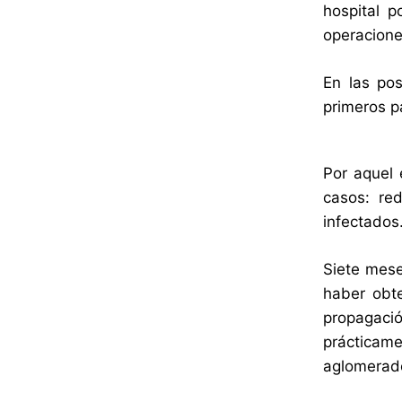
hospital p
operaciones
En las pos
primeros p
Por aquel 
casos: re
infectados
Siete mese
haber obte
propagaci
prácticam
aglomerado