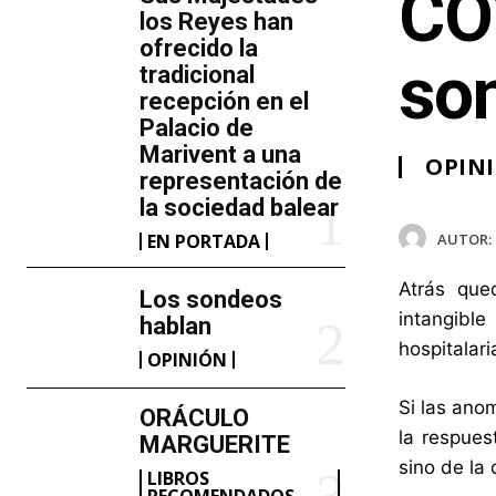
COV
los Reyes han
ofrecido la
som
tradicional
recepción en el
Palacio de
Marivent​ a una
OPIN
representación de
la sociedad balear
AUTOR:
EN PORTADA
Atrás que
Los sondeos
intangibl
hablan
hospitalari
OPINIÓN
Si las ano
ORÁCULO
la respues
MARGUERITE
sino de la
LIBROS
RECOMENDADOS