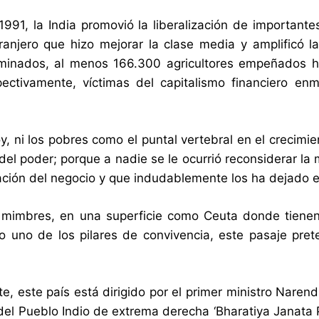
991, la India promovió la liberalización de important
tranjero que hizo mejorar la clase media y amplificó l
minados, al menos 166.300 agricultores empeñados ha
pectivamente, víctimas del capitalismo financiero e
y, ni los pobres como el puntal vertebral en el crecimie
del poder; porque a nadie se le ocurrió reconsiderar l
ización del negocio y que indudablemente los ha dejado 
mimbres, en una superficie como Ceuta donde tienen 
 uno de los pilares de convivencia, este pasaje pre
e, este país está dirigido por el primer ministro Nar
del Pueblo Indio de extrema derecha ‘Bharatiya Janata Pa