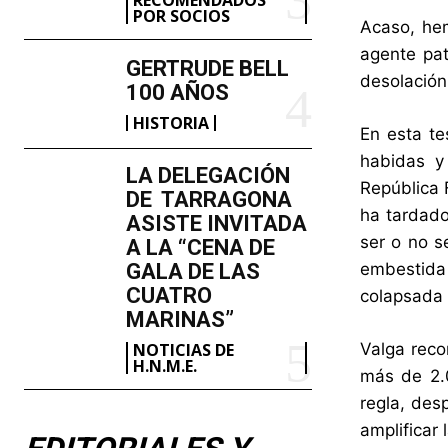
POR SOCIOS
Acaso, hem
agente pat
GERTRUDE BELL
desolación
100 AÑOS
HISTORIA
En esta te
habidas y
LA DELEGACIÓN
República 
DE TARRAGONA
ha tardado
ASISTE INVITADA
ser o no s
A LA “CENA DE
GALA DE LAS
embestida 
CUATRO
colapsada 
MARINAS”
NOTICIAS DE
Valga reco
H.N.M.E.
más de 2.0
regla, des
amplificar 