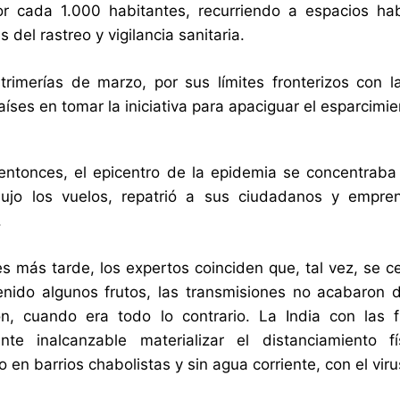
or cada 1.000 habitantes, recurriendo a espacios ha
 del rastreo y vigilancia sanitaria.
trimerías de marzo, por sus límites fronterizos con l
aíses en tomar la iniciativa para apaciguar el esparcimi
entonces, el epicentro de la epidemia se concentraba 
dujo los vuelos, repatrió a sus ciudadanos y empre
.
s más tarde, los expertos coinciden que, tal vez, se 
nido algunos frutos, las transmisiones no acabaron de
ón, cuando era todo lo contrario. La India con las
ente inalcanzable materializar el distanciamiento 
 en barrios chabolistas y sin agua corriente, con el v