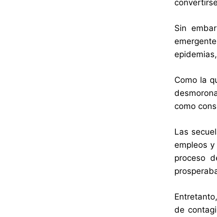
convertirs
Sin embar
emergente
epidemias,
Como la qu
desmoronam
como conse
Las secuel
empleos y 
proceso d
prosperaba
Entretanto
de contagi