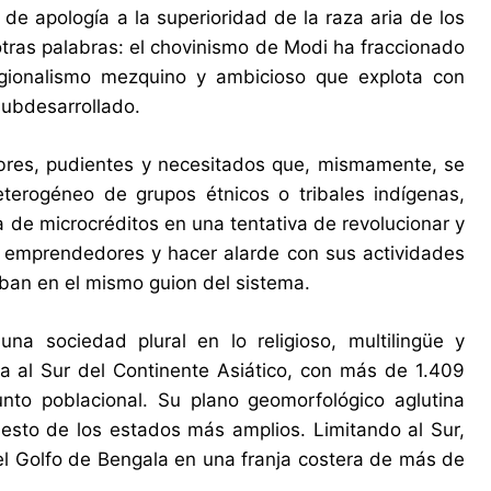
 de apología a la superioridad de la raza aria de los
otras palabras: el chovinismo de Modi ha fraccionado
egionalismo mezquino y ambicioso que explota con
subdesarrollado.
mbres, pudientes y necesitados que, mismamente, se
eterogéneo de grupos étnicos o tribales indígenas,
e microcréditos en una tentativa de revolucionar y
s emprendedores y hacer alarde con sus actividades
an en el mismo guion del sistema.
a sociedad plural en lo religioso, multilingüe y
a al Sur del Continente Asiático, con más de 1.409
unto poblacional. Su plano geomorfológico aglutina
uesto de los estados más amplios. Limitando al Sur,
 el Golfo de Bengala en una franja costera de más de