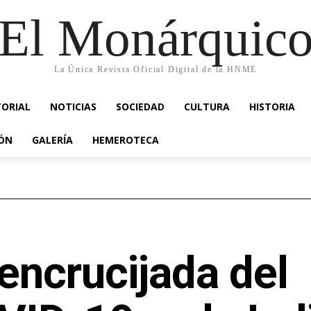
El Monárquic
La Única Revista Oficial Digital de la HNME
TORIAL
NOTICIAS
SOCIEDAD
CULTURA
HISTORIA
IÓN
GALERÍA
HEMEROTECA
encrucijada del