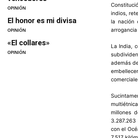
Constituci
OPINIÓN
indios, re
El honor es mi divisa
la nación
arrogancia
OPINIÓN
«El collares»
La India, 
OPINIÓN
subdividen
además de 
embellecer
comerciale
Sucintame
multiétnic
millones d
3.287.263 
con el Océ
7.517 kilóm