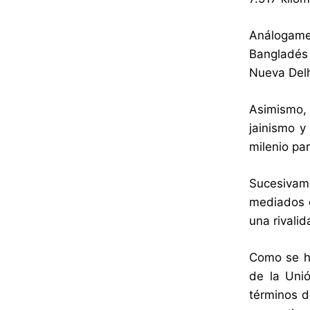
Análogamen
Bangladés 
Nueva Delh
Asimismo,
jainismo y
milenio par
Sucesivame
mediados d
una rivali
Como se ha
de la Uni
términos d