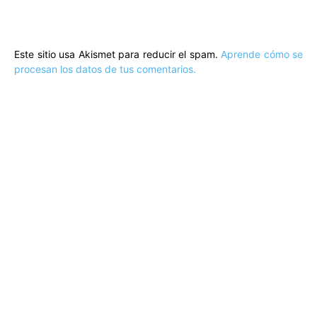
Este sitio usa Akismet para reducir el spam.
Aprende cómo se
procesan los datos de tus comentarios.
ARTÍCULOS POPULARES
​Sus Majestades los Reyes han ofrecido
la tradicional recepción en el Palacio de
Marivent​ a una representación de la
sociedad balear
Los sondeos hablan
ORÁCULO MARGUERITE