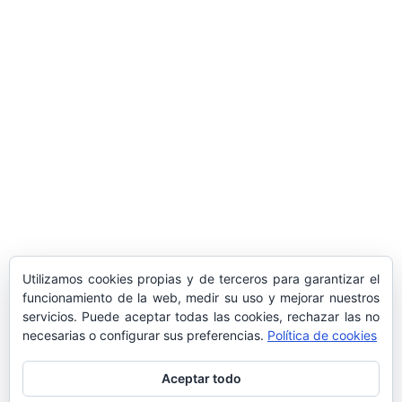
​Sus Majestades los Reyes han ofrecido
la tradicional recepción en el Palacio de
Marivent​ a una representación de la
sociedad balear
Los sondeos hablan
ORÁCULO MARGUERITE
GERTRUDE BELL 100 AÑOS
LA DELEGACIÓN DE TARRAGONA
Utilizamos cookies propias y de terceros para garantizar el
ASISTE INVITADA A LA “CENA DE GALA
funcionamiento de la web, medir su uso y mejorar nuestros
DE LAS CUATRO MARINAS”
servicios. Puede aceptar todas las cookies, rechazar las no
necesarias o configurar sus preferencias.
Política de cookies
Aceptar todo