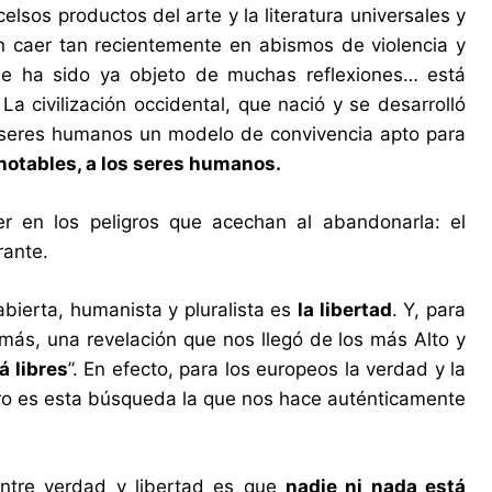
os productos del arte y la literatura universales y
on caer tan recientemente en abismos de violencia y
ue ha sido ya objeto de muchas reflexiones… está
a civilización occidental, que nació y se desarrolló
s seres humanos un modelo de convivencia apto para
notables, a los seres humanos.
r en los peligros que acechan al abandonarla: el
erante.
bierta, humanista y pluralista es
la libertad
. Y, para
emás, una revelación que nos llegó de los más Alto y
á libres
”. En efecto, para los europeos la verdad y la
ero es esta búsqueda la que nos hace auténticamente
entre verdad y libertad es que
nadie ni nada está