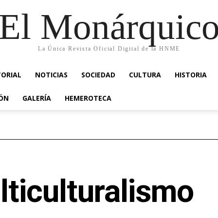
El Monárquic
La Única Revista Oficial Digital de la HNME
TORIAL
NOTICIAS
SOCIEDAD
CULTURA
HISTORIA
IÓN
GALERÍA
HEMEROTECA
ticulturalismo