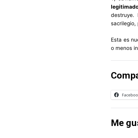
legitimado
destruye.
sacrilegio
Esta es nu
o menos i
Compa
Faceboo
Me gus