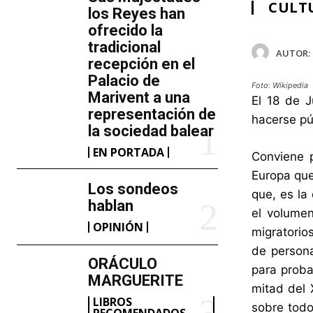
CULT
los Reyes han
ofrecido la
tradicional
AUTOR:
recepción en el
Palacio de
Foto: Wikipedia
Marivent​ a una
El 18 de J
representación de
hacerse pú
la sociedad balear
EN PORTADA
Conviene 
Europa que
Los sondeos
que, es la
hablan
el volumen
OPINIÓN
migratorio
de person
ORÁCULO
para proba
MARGUERITE
mitad del 
LIBROS
sobre todo
RECOMENDADOS