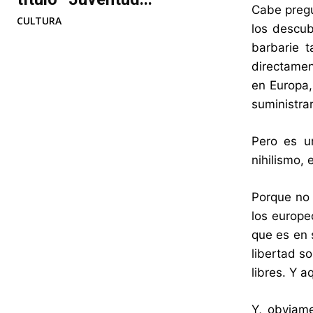
Cabe pregu
CULTURA
los descub
barbarie 
directamen
en Europa,
suministra
Pero es u
nihilismo, 
Porque no 
los europe
que es en 
libertad s
libres. Y a
Y, obviam