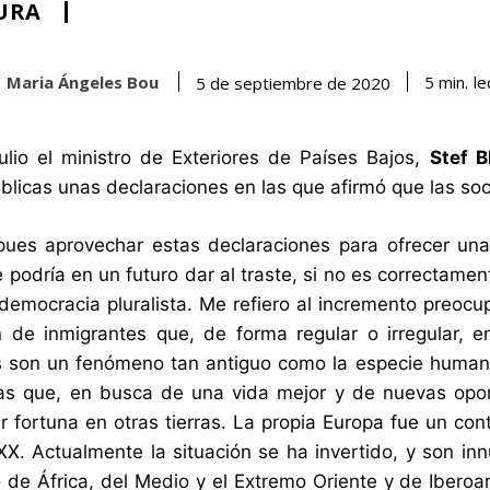
URA
Maria Ángeles Bou
le
5
min.
5 de septiembre de 2020
ulio el ministro de Exteriores de Países Bajos,
Stef B
blicas unas declaraciones en las que afirmó que las soc
pues aprovechar estas declaraciones para ofrecer un
 podría en un futuro dar al traste, si no es correctame
 democracia pluralista. Me refiero al incremento preo
 de inmigrantes que, de forma regular o irregular, en
s son un fenómeno tan antiguo como la especie human
as que, en busca de una vida mejor y de nuevas opo
r fortuna en otras tierras. La propia Europa fue un con
XX. Actualmente la situación se ha invertido, y son i
 de África, del Medio y el Extremo Oriente y de Iberoa