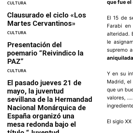
que fue el
CULTURA
Clausurado el ciclo «Los
El 15 de 
Martes Cervantinos»
Farabi en
CULTURA
alteridad. 
le asigna
Presentación del
supremo al
poemario “Reivindico la
aniquilada
PAZ”
CULTURA
Y en su in
El pasado jueves 21 de
Madrid, el
que un bue
mayo, la juventud
valores, ……
sevillana de la Hermandad
ingrediente
Nacional Monárquica de
España organizó una
El siglo XX
mesa redonda bajo el
título “Juventud...