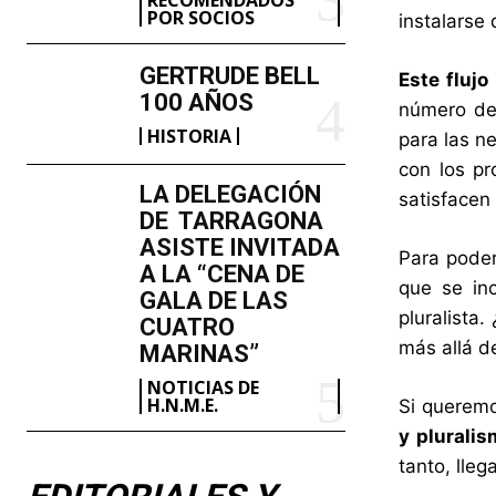
POR SOCIOS
instalars
GERTRUDE BELL
Este flujo
100 AÑOS
número de 
HISTORIA
para las n
con los pr
LA DELEGACIÓN
satisfacen
DE TARRAGONA
ASISTE INVITADA
Para poder
A LA “CENA DE
que se in
GALA DE LAS
pluralista
CUATRO
más allá de
MARINAS”
NOTICIAS DE
H.N.M.E.
Si queremo
y plurali
tanto, lle