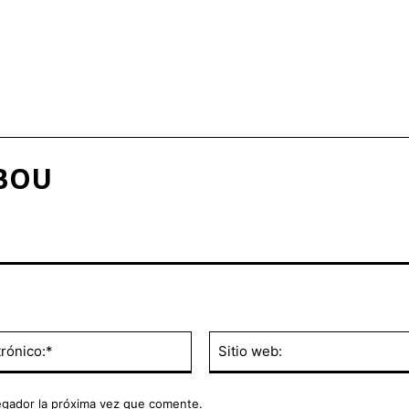
 BOU
Correo
electrónico:*
egador la próxima vez que comente.