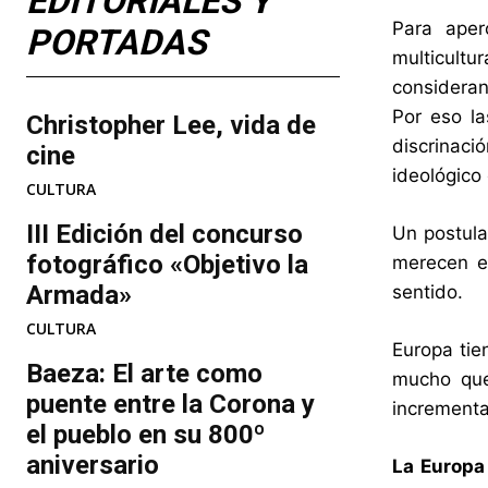
EDITORIALES Y
Para aper
PORTADAS
multicultu
consideran
Por eso la
Christopher Lee, vida de
discrinac
cine
ideológico
CULTURA
III Edición del concurso
Un postula
fotográfico «Objetivo la
merecen el
Armada»
sentido.
CULTURA
Europa tie
Baeza: El arte como
mucho que 
puente entre la Corona y
increment
el pueblo en su 800º
aniversario
La Europa 