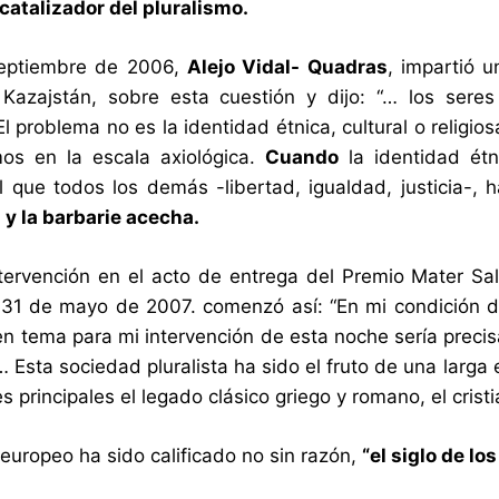
 catalizador del pluralismo.
septiembre de 2006,
Alejo Vidal- Quadras
, impartió u
 Kazajstán, sobre esta cuestión y dijo: “… los ser
El problema no es la identidad étnica, cultural o religi
mos en la escala axiológica.
Cuando
la identidad étni
 que todos los demás -libertad, igualdad, justicia-, 
 y la barbarie acecha.
tervención en el acto de entrega del Premio Mater Salv
 31 de mayo de 2007. comenzó así: “En mi condición d
n tema para mi intervención de esta noche sería pre
 Esta sociedad pluralista ha sido el fruto de una larga 
s principales el legado clásico griego y romano, el cris
 europeo ha sido calificado no sin razón,
“el siglo de lo