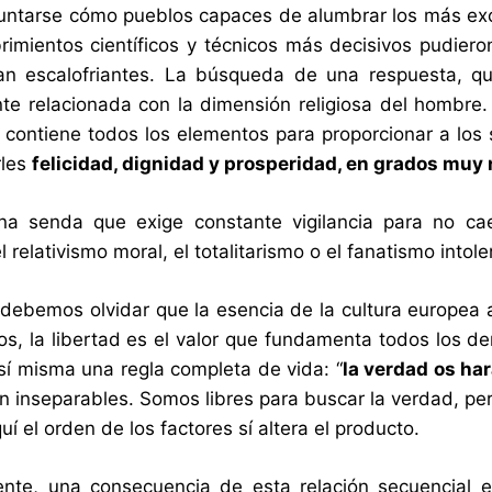
ntarse cómo pueblos capaces de alumbrar los más excels
rimientos científicos y técnicos más decisivos pudier
tan escalofriantes. La búsqueda de una respuesta, q
te relacionada con la dimensión religiosa del hombre. L
 contiene todos los elementos para proporcionar a lo
rles
felicidad, dignidad y prosperidad, en grados muy 
na senda que exige constante vigilancia para no cae
el relativismo moral, el totalitarismo o el fanatismo intol
debemos olvidar que la esencia de la cultura europea a
os, la libertad es el valor que fundamenta todos los d
sí misma una regla completa de vida: “
la verdad os har
on inseparables. Somos libres para buscar la verdad, p
quí el orden de los factores sí altera el producto.
ente, una consecuencia de esta relación secuencial 