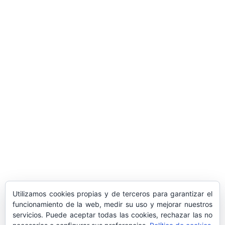
ARTÍCULOS POPULARES
​Sus Majestades los Reyes han ofrecido
la tradicional recepción en el Palacio de
Marivent​ a una representación de la
sociedad balear
Los sondeos hablan
ORÁCULO MARGUERITE
GERTRUDE BELL 100 AÑOS
LA DELEGACIÓN DE TARRAGONA
Utilizamos cookies propias y de terceros para garantizar el
ASISTE INVITADA A LA “CENA DE GALA
funcionamiento de la web, medir su uso y mejorar nuestros
servicios. Puede aceptar todas las cookies, rechazar las no
DE LAS CUATRO MARINAS”