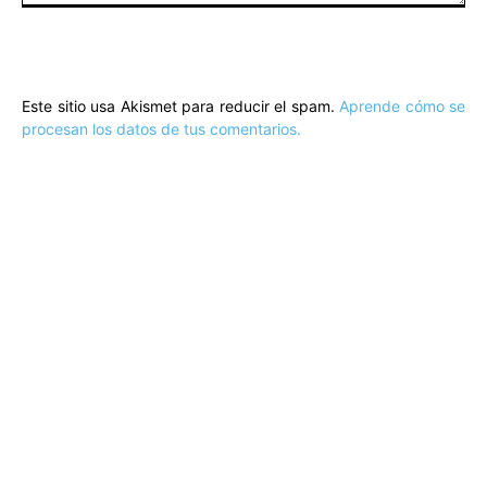
Comentario:
Este sitio usa Akismet para reducir el spam.
Aprende cómo se
procesan los datos de tus comentarios.
ARTÍCULOS POPULARES
​Sus Majestades los Reyes han ofrecido
la tradicional recepción en el Palacio de
Marivent​ a una representación de la
sociedad balear
Los sondeos hablan
ORÁCULO MARGUERITE