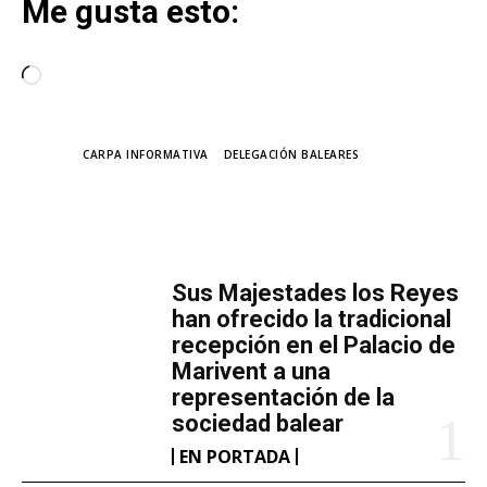
Me gusta esto:
C
a
r
TAGS
CARPA INFORMATIVA
DELEGACIÓN BALEARES
g
a
n
MÁS LECTURA
d
o
​Sus Majestades los Reyes
.
han ofrecido la tradicional
.
recepción en el Palacio de
Marivent​ a una
.
representación de la
sociedad balear
EN PORTADA