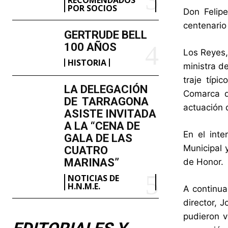
POR SOCIOS
Don Felipe
centenario 
GERTRUDE BELL
100 AÑOS
Los Reyes,
HISTORIA
ministra de
traje típi
LA DELEGACIÓN
Comarca d
DE TARRAGONA
actuación d
ASISTE INVITADA
A LA “CENA DE
En el int
GALA DE LAS
Municipal 
CUATRO
MARINAS”
de Honor.
NOTICIAS DE
H.N.M.E.
A continua
director, 
pudieron v