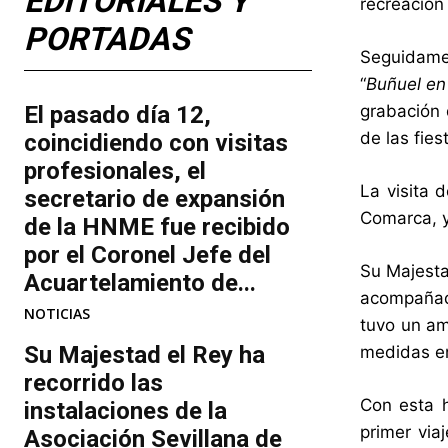
EDITORIALES Y
recreación 
PORTADAS
Seguidamen
“
Buñuel en 
El pasado día 12,
grabación d
de las fies
coincidiendo con visitas
profesionales, el
La visita 
secretario de expansión
Comarca, y 
de la HNME fue recibido
por el Coronel Jefe del
Su Majesta
Acuartelamiento de...
acompañad
NOTICIAS
tuvo un am
Su Majestad el Rey ha
medidas en
recorrido las
Con esta h
instalaciones de la
primer via
Asociación Sevillana de