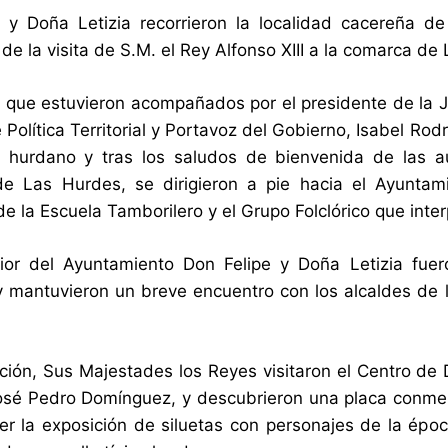
 y Doña Letizia recorrieron la localidad cacereña d
de la visita de S.M. el Rey Alfonso XIII a la comarca de
 que estuvieron acompañados por el presidente de la J
 Política Territorial y Portavoz del Gobierno, Isabel Rod
co hurdano y tras los saludos de bienvenida de las a
e Las Hurdes, se dirigieron a pie hacia el Ayuntam
e la Escuela Tamborilero y el Grupo Folclórico que inter
erior del Ayuntamiento Don Felipe y Doña Letizia fu
y mantuvieron un breve encuentro con los alcaldes de l
ción, Sus Majestades los Reyes visitaron el Centro 
José Pedro Domínguez, y descubrieron una placa conmemo
er la exposición de siluetas con personajes de la épo