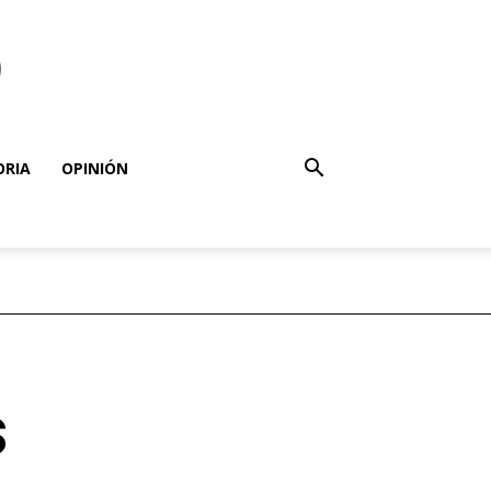
o
ORIA
OPINIÓN
s