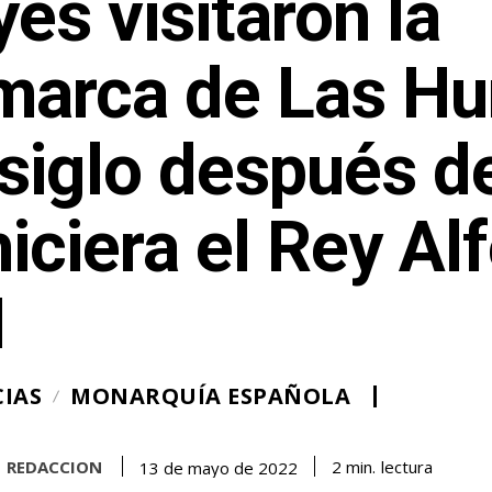
es visitaron la
marca de Las Hu
siglo después d
hiciera el Rey Al
I
IAS
MONARQUÍA ESPAÑOLA
REDACCION
lectura
2
min.
13 de mayo de 2022