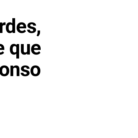
rdes,
e que
fonso