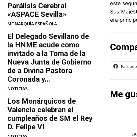
este segun
Parálisis Cerebral
Sus Majest
«ASPACE Sevilla»
era prínci
MONARQUÍA ESPAÑOLA
El Delegado Sevillano de
la HNME acude como
Compa
invitado a la Toma de la
Nueva Junta de Gobierno
Faceboo
de a Divina Pastora
Coronada y...
NOTICIAS
Me gus
Los Monárquicos de
Valencia celebran el
cumpleaños de SM el Rey
D. Felipe VI
TAGS
LA
NOTICIAS