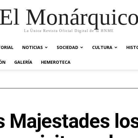
El Monárquic
La Única Revista Oficial Digital de la HNME
TORIAL
NOTICIAS
SOCIEDAD
CULTURA
HIST
IÓN
GALERÍA
HEMEROTECA
s Majestades lo