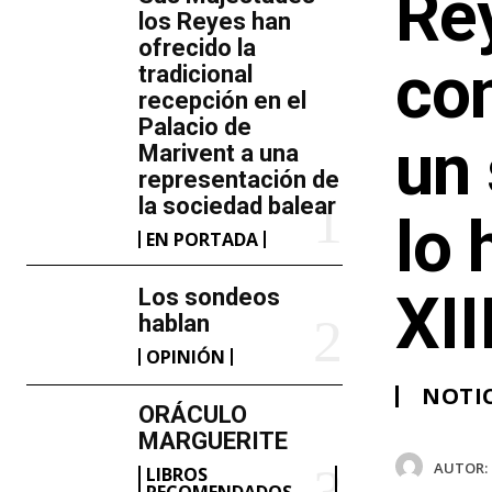
Rey
los Reyes han
ofrecido la
co
tradicional
recepción en el
Palacio de
un 
Marivent​ a una
representación de
la sociedad balear
lo 
EN PORTADA
Los sondeos
XII
hablan
OPINIÓN
NOTIC
ORÁCULO
MARGUERITE
AUTOR:
LIBROS
RECOMENDADOS