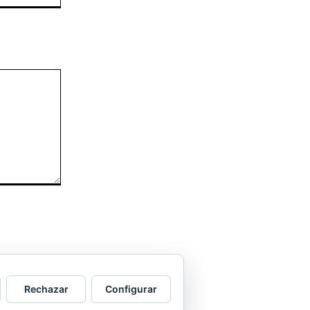
ORÁCULO MARGUERITE
GERTRUDE BELL 100
AÑOS
LA DELEGACIÓN DE
TARRAGONA ASISTE
INVITADA A LA “CENA DE
GALA DE LAS CUATRO
MARINAS”
Rechazar
Configurar