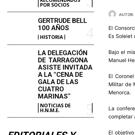
POR SOCIOS
AUTOR:
GERTRUDE BELL
100 AÑOS
El Consorc
Es Soleiet 
HISTORIA
LA DELEGACIÓN
Bajo el mi
DE TARRAGONA
Manuel Her
ASISTE INVITADA
A LA “CENA DE
El Corone
GALA DE LAS
Militar de
CUATRO
Menorca.
MARINAS”
NOTICIAS DE
La confere
H.N.M.E.
completar 
El objetiv