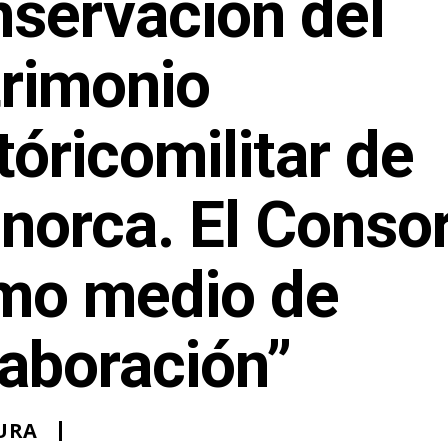
nservación del
trimonio
tóricomilitar de
norca. El Consor
mo medio de
aboración”
URA