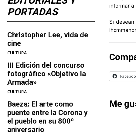
EDITORIALES Y
informar a 
PORTADAS
Si desean 
ihcmmaho
Christopher Lee, vida de
cine
CULTURA
Compa
III Edición del concurso
fotográfico «Objetivo la
Faceboo
Armada»
CULTURA
Me gus
Baeza: El arte como
puente entre la Corona y
el pueblo en su 800º
aniversario