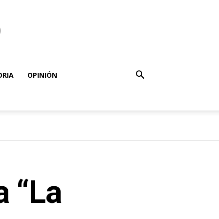
o
ORIA
OPINIÓN
a “La