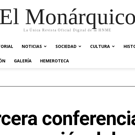
El Monárquic
La Única Revista Oficial Digital de la HNME
TORIAL
NOTICIAS
SOCIEDAD
CULTURA
HIST
IÓN
GALERÍA
HEMEROTECA
cera conferenci