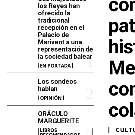
co
los Reyes han
ofrecido la
pa
tradicional
recepción en el
Palacio de
his
Marivent​ a una
representación de
la sociedad balear
Me
EN PORTADA
Los sondeos
co
hablan
OPINIÓN
col
ORÁCULO
MARGUERITE
CULT
LIBROS
RECOMENDADOS