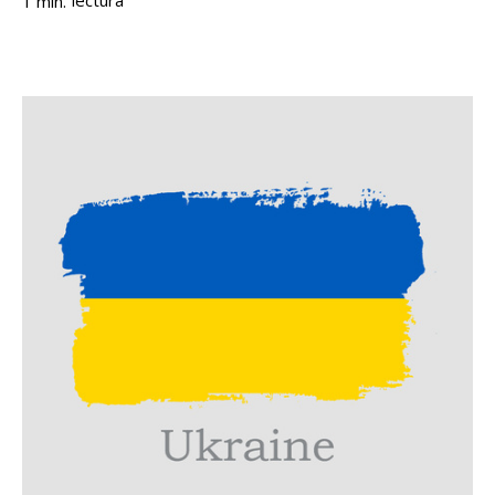
lectura
1
min.