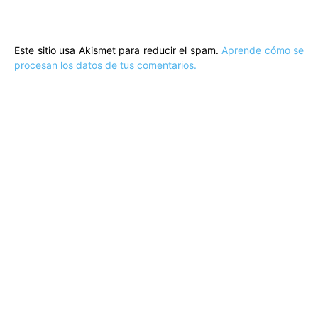
Este sitio usa Akismet para reducir el spam.
Aprende cómo se
procesan los datos de tus comentarios.
ARTÍCULOS POPULARES
​Sus Majestades los Reyes han ofrecido
la tradicional recepción en el Palacio de
Marivent​ a una representación de la
sociedad balear
Los sondeos hablan
ORÁCULO MARGUERITE