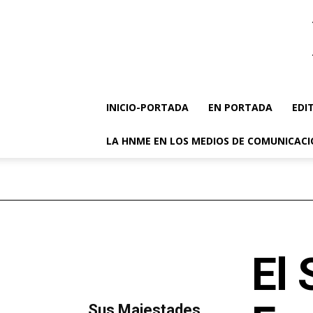
INICIO-PORTADA
EN PORTADA
EDI
LA HNME EN LOS MEDIOS DE COMUNICAC
El 
MÁS LECTURA
​Sus Majestades