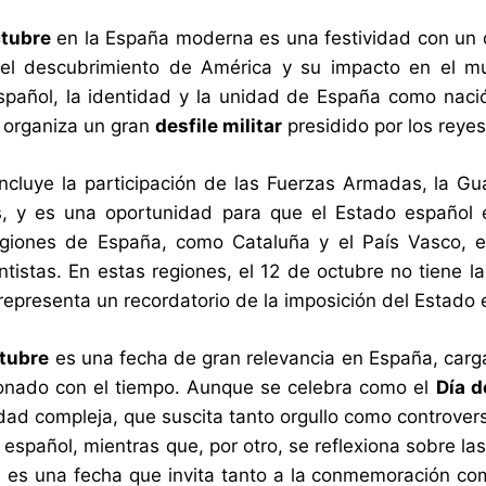
ctubre
en la España moderna es una festividad con un d
del descubrimiento de América y su impacto en el mu
spañol, la identidad y la unidad de España como nación
 organiza un gran
desfile militar
presidido por los reye
 incluye la participación de las Fuerzas Armadas, la G
, y es una oportunidad para que el Estado español e
egiones de España, como Cataluña y el País Vasco, e
tistas. En estas regiones, el 12 de octubre no tiene l
 representa un recordatorio de la imposición del Estado
ctubre
es una fecha de gran relevancia en España, cargada
onado con el tiempo. Aunque se celebra como el
Día d
dad compleja, que suscita tanto orgullo como controversi
 español, mientras que, por otro, se reflexiona sobre las
 es una fecha que invita tanto a la conmemoración com