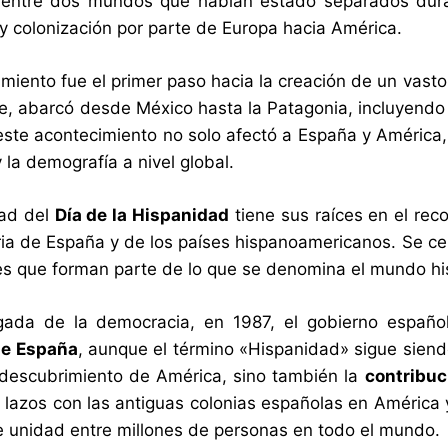
 entre dos mundos que habían estado separados duran
y colonización por parte de Europa hacia América.
imiento fue el primer paso hacia la creación de un vast
, abarcó desde México hasta la Patagonia, incluyendo 
ste acontecimiento no solo afectó a España y América, 
 y la demografía a nivel global.
dad del
Día de la Hispanidad
tiene sus raíces en el re
ria de España y de los países hispanoamericanos. Se cele
es que forman parte de lo que se denomina el mundo hi
egada de la democracia, en 1987, el gobierno españo
de España
, aunque el término «Hispanidad» sigue siendo
 descubrimiento de América, sino también la
contribu
 lazos con las antiguas colonias españolas en América 
e unidad entre millones de personas en todo el mundo.