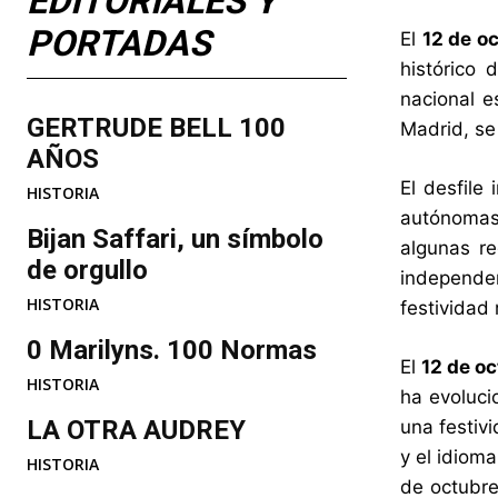
EDITORIALES Y
PORTADAS
El
12 de o
histórico 
nacional e
GERTRUDE BELL 100
Madrid, se
AÑOS
El desfile
HISTORIA
autónomas
Bijan Saffari, un símbolo
algunas r
de orgullo
independen
HISTORIA
festividad
0 Marilyns. 100 Normas
El
12 de o
HISTORIA
ha evoluci
LA OTRA AUDREY
una festivi
y el idioma
HISTORIA
de octubre