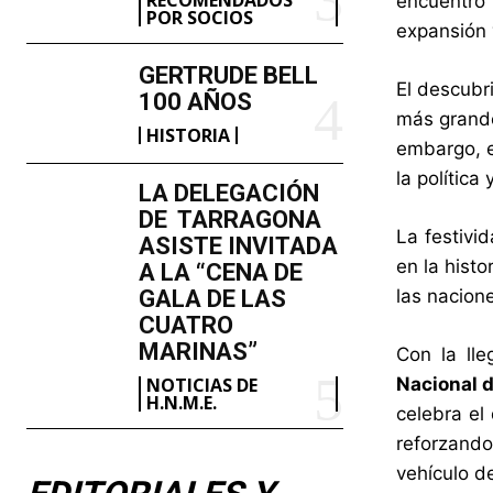
encuentro
POR SOCIOS
expansión 
GERTRUDE BELL
El descubr
100 AÑOS
más grande
HISTORIA
embargo, e
la política
LA DELEGACIÓN
DE TARRAGONA
La festivi
ASISTE INVITADA
en la histo
A LA “CENA DE
GALA DE LAS
las nacion
CUATRO
MARINAS”
Con la ll
NOTICIAS DE
Nacional 
H.N.M.E.
celebra el
reforzando
vehículo d