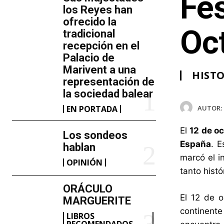
Fes
los Reyes han
ofrecido la
Oc
tradicional
recepción en el
Palacio de
Marivent​ a una
HISTO
representación de
la sociedad balear
AUTOR:
EN PORTADA
El
12 de o
Los sondeos
España
. 
hablan
marcó el i
OPINIÓN
tanto hist
ORÁCULO
El 12 de o
MARGUERITE
continente
LIBROS
RECOMENDADOS