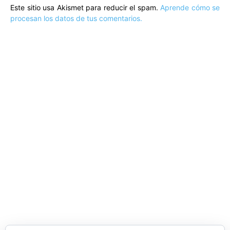
Este sitio usa Akismet para reducir el spam.
Aprende cómo se
procesan los datos de tus comentarios.
ARTÍCULOS POPULARES
​Sus Majestades los Reyes han ofrecido
la tradicional recepción en el Palacio de
Marivent​ a una representación de la
sociedad balear
Los sondeos hablan
ORÁCULO MARGUERITE
GERTRUDE BELL 100 AÑOS