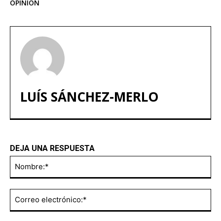
OPINIÓN
LUÍS SÁNCHEZ-MERLO
DEJA UNA RESPUESTA
No
Co
ele