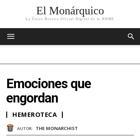
El Monárquico
La Única Revista Oficial Digital de la HNME
Emociones que
engordan
HEMEROTECA
THE MONARCHIST
AUTOR: