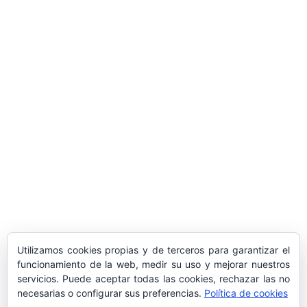
ARTÍCULOS POPULARES
​Sus Majestades los Reyes han ofrecido
la tradicional recepción en el Palacio de
Marivent​ a una representación de la
sociedad balear
Los sondeos hablan
ORÁCULO MARGUERITE
GERTRUDE BELL 100 AÑOS
LA DELEGACIÓN DE TARRAGONA
Utilizamos cookies propias y de terceros para garantizar el
ASISTE INVITADA A LA “CENA DE GALA
funcionamiento de la web, medir su uso y mejorar nuestros
servicios. Puede aceptar todas las cookies, rechazar las no
DE LAS CUATRO MARINAS”
necesarias o configurar sus preferencias.
Política de cookies