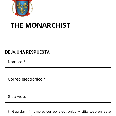
THE MONARCHIST
DEJA UNA RESPUESTA
No
Co
ele
Sit
we
Guardar mi nombre, correo electrónico y sitio web en este