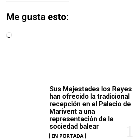
Me gusta esto:
C
a
r
g
a
MÁS LECTURA
n
d
​Sus Majestades los Reyes
o
han ofrecido la tradicional
.
recepción en el Palacio de
Marivent​ a una
.
representación de la
.
sociedad balear
EN PORTADA