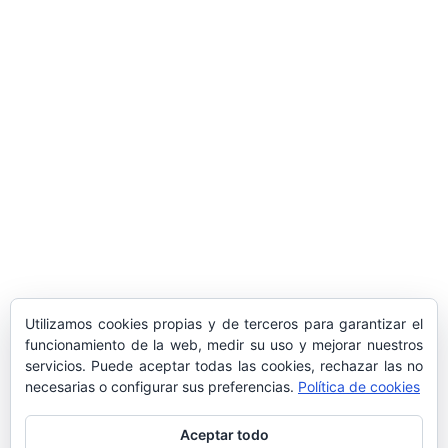
ARTÍCULOS POPULARES
​Sus Majestades los Reyes han ofrecido
la tradicional recepción en el Palacio de
Marivent​ a una representación de la
sociedad balear
Los sondeos hablan
ORÁCULO MARGUERITE
GERTRUDE BELL 100 AÑOS
LA DELEGACIÓN DE TARRAGONA
Utilizamos cookies propias y de terceros para garantizar el
ASISTE INVITADA A LA “CENA DE GALA
funcionamiento de la web, medir su uso y mejorar nuestros
servicios. Puede aceptar todas las cookies, rechazar las no
DE LAS CUATRO MARINAS”
necesarias o configurar sus preferencias.
Política de cookies
Aceptar todo