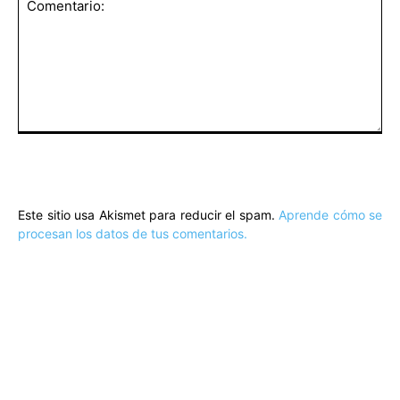
Comentario:
Este sitio usa Akismet para reducir el spam.
Aprende cómo se
procesan los datos de tus comentarios.
ARTÍCULOS POPULARES
​Sus Majestades los Reyes han ofrecido
la tradicional recepción en el Palacio de