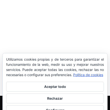
Marivent​ a una representación de la
sociedad balear
Los sondeos hablan
ORÁCULO MARGUERITE
GERTRUDE BELL 100 AÑOS
LA DELEGACIÓN DE TARRAGONA
Utilizamos cookies propias y de terceros para garantizar el
ASISTE INVITADA A LA “CENA DE GALA
funcionamiento de la web, medir su uso y mejorar nuestros
servicios. Puede aceptar todas las cookies, rechazar las no
DE LAS CUATRO MARINAS”
necesarias o configurar sus preferencias.
Política de cookies
Aceptar todo
Rechazar
Edición y Redacción
Aviso legal
Política de cookies
Más información sobre las cookies