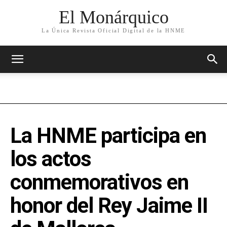
El Monárquico
La Única Revista Oficial Digital de la HNME
La HNME participa en
los actos
conmemorativos en
honor del Rey Jaime II