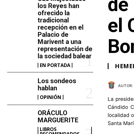
de
los Reyes han
ofrecido la
el 
tradicional
recepción en el
Palacio de
Bo
Marivent​ a una
representación de
la sociedad balear
EN PORTADA
HEME
Los sondeos
AUTOR:
hablan
OPINIÓN
La preside
Cándido Co
ORÁCULO
localidad
MARGUERITE
Santa Marí
LIBROS
RECOMENDADOS