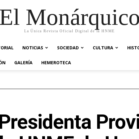
El Monárquic
La Única Revista Oficial Digital de la HNME
TORIAL
NOTICIAS
SOCIEDAD
CULTURA
HIST
IÓN
GALERÍA
HEMEROTECA
Presidenta Provi