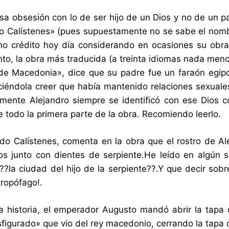
sa obsesión con lo de ser hijo de un Dios y no de un p
 Calístenes» (pues supuestamente no se sabe el nombre 
o crédito hoy día considerando en ocasiones su obra
to, la obra más traducida (a treinta idiomas nada meno
 de Macedonia», dice que su padre fue un faraón egi
iéndola creer que había mantenido relaciones sexuale
amente Alejandro siempre se identificó con ese Dios 
e todo la primera parte de la obra. Recomiendo leerlo.
udo Calístenes, comenta en la obra que el rostro de A
os junto con dientes de serpiente.He leído en algún si
 ??la ciudad del hijo de la serpiente??.Y que decir sob
tropófago!.
historia, el emperador Augusto mandó abrir la tapa 
sfigurado» que vio del rey macedonio, cerrando la tapa