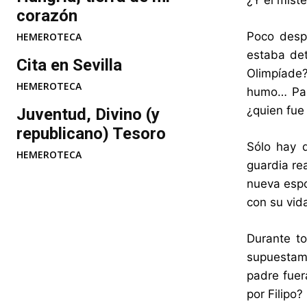
¿Y el miste
corazón
Poco desp
HEMEROTECA
estaba de
Cita en Sevilla
Olimpíade?
HEMEROTECA
humo… Par
¿quien fue
Juventud, Divino (y
republicano) Tesoro
Sólo hay q
HEMEROTECA
guardia re
nueva espo
con su vid
Durante to
supuestame
padre fuer
por Filipo?