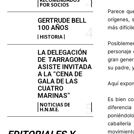
POR SOCIOS
Parece qu
orígenes, 
GERTRUDE BELL
100 AÑOS
más difícil
HISTORIA
Posiblemen
personaje 
LA DELEGACIÓN
DE TARRAGONA
gran genera
ASISTE INVITADA
su padre, 
A LA “CENA DE
GALA DE LAS
Aquí expon
CUATRO
MARINAS”
Es bien co
NOTICIAS DE
diferencia
H.N.M.E.
poniéndolo
caballerí
movimiento