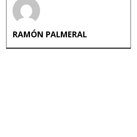
RAMÓN PALMERAL
ARTÍCULOS POPULARES
​Sus Majestades los Reyes han ofrecido
la tradicional recepción en el Palacio de
Marivent​ a una representación de la
sociedad balear