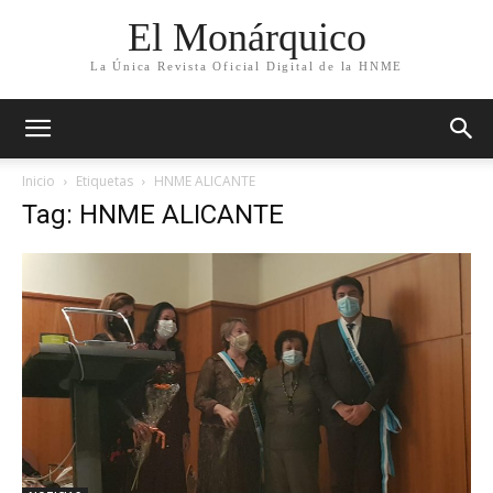
El Monárquico
La Única Revista Oficial Digital de la HNME
Inicio
Etiquetas
HNME ALICANTE
Tag: HNME ALICANTE