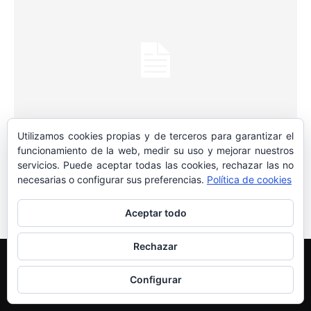
Utilizamos cookies propias y de terceros para garantizar el
CARTAS AL DIRECTOR
funcionamiento de la web, medir su uso y mejorar nuestros
El amor de un pueblo
servicios. Puede aceptar todas las cookies, rechazar las no
necesarias o configurar sus preferencias.
Política de cookies
HNME DELEGACIONES
-
25 de julio de 2019
0
Aceptar todo
Rechazar
Edición y Redacción
Aviso legal
Política de cookies
Más información sobre las cookies
Configurar
© Newspaper WordPress Theme by TagDiv