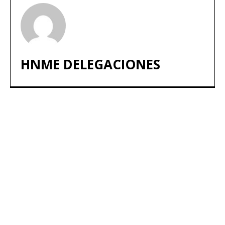
HNME DELEGACIONES
ARTÍCULOS POPULARES
​Sus Majestades los Reyes han ofrecido
la tradicional recepción en el Palacio de
Marivent​ a una representación de la
sociedad balear