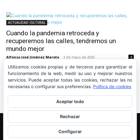
ACTUALIDAD CULTURAL
Cuando la pandemia retroceda y
recuperemos las calles, tendremos un
mundo mejor
Alfonso José Jiménez Maroto
-
3 de mayo de 2020
0
Utilizamos cookies propias y de terceros para garantizar el
funcionamiento de la web, medir su uso y mejorar nuestros
servicios. Puede aceptar todas las cookies, rechazar las no
necesarias o configurar sus preferencias.
Política de cookies
1
2
3
Aceptar todo
Rechazar
Edición y Redacción
Aviso legal
Política de cookies
Más información sobre las cookies
Configurar
© Newspaper WordPress Theme by TagDiv