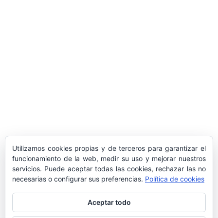
​Sus Majestades los Reyes han ofrecido
la tradicional recepción en el Palacio de
Marivent​ a una representación de la
sociedad balear
Los sondeos hablan
ORÁCULO MARGUERITE
GERTRUDE BELL 100 AÑOS
LA DELEGACIÓN DE TARRAGONA
Utilizamos cookies propias y de terceros para garantizar el
ASISTE INVITADA A LA “CENA DE GALA
funcionamiento de la web, medir su uso y mejorar nuestros
DE LAS CUATRO MARINAS”
servicios. Puede aceptar todas las cookies, rechazar las no
necesarias o configurar sus preferencias.
Política de cookies
Aceptar todo