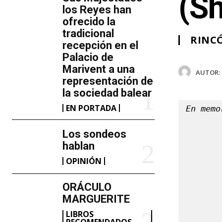
(S
los Reyes han
ofrecido la
tradicional
RINCÓ
recepción en el
Palacio de
Marivent​ a una
AUTOR:
representación de
la sociedad balear
EN PORTADA
En memo
Los sondeos
hablan
OPINIÓN
ORÁCULO
MARGUERITE
LIBROS
RECOMENDADOS