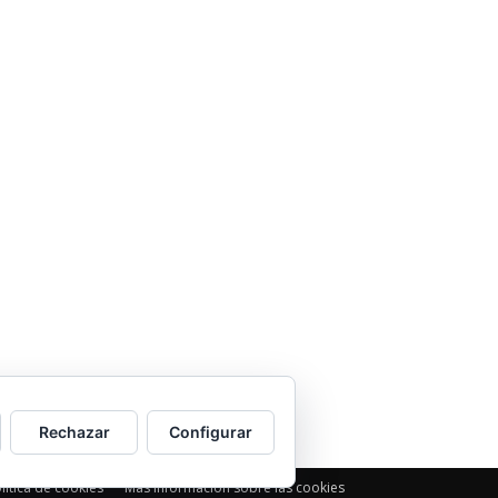
sociedad balear
Los sondeos hablan
ORÁCULO MARGUERITE
GERTRUDE BELL 100
AÑOS
LA DELEGACIÓN DE
TARRAGONA ASISTE
INVITADA A LA “CENA DE
GALA DE LAS CUATRO
MARINAS”
Rechazar
Configurar
lítica de cookies
Más información sobre las cookies