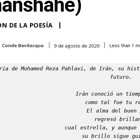
hanshahe)
N DE LA POESÍA
Conde Bevilacqua
Less than 1
mi
9 de agosto de 2020
ria de Mohamed Reza Pahlavi, de Irán, su hist
futuro. 
Irán conoció un tiem
como tal fue tu r
El alma del buen 
regresó brilla
 cual estrella, y aunque 
 su brillo sigue gu