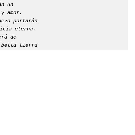
án un
 y amor.
uevo portarán
icia eterna.
erá de
 bella tierra