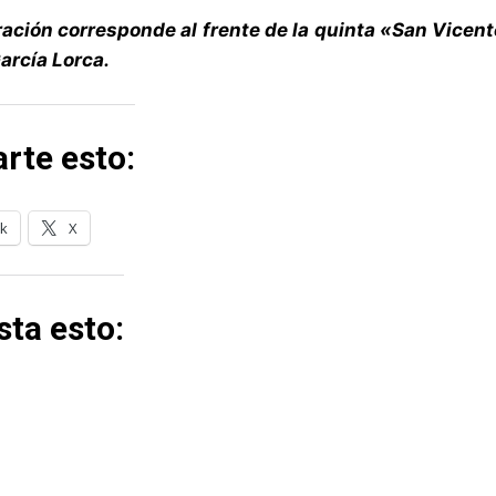
ración corresponde al frente de la quinta «San Vicente
arcía Lorca.
rte esto:
k
X
ta esto: