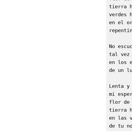
tierra h
verdes h
en el or
repentin
No escuc
tal vez 
en los e
de un lu
Lenta y 
mi esper
flor de 
tierra h
en las v
de tu n