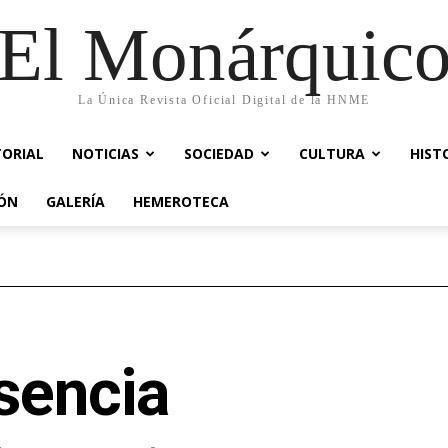
El Monárquic
La Única Revista Oficial Digital de la HNME
TORIAL
NOTICIAS
SOCIEDAD
CULTURA
HIST
IÓN
GALERÍA
HEMEROTECA
sencia