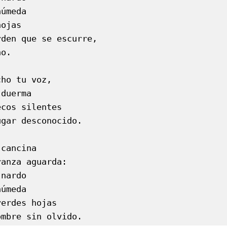
úmeda

ojas

den que se escurre,

o.

ho tu voz,

duerma

cos silentes

gar desconocido.

cancina

anza aguarda: 

nardo

úmeda

erdes hojas

ombre sin olvido.