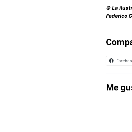
© La ilust
Federico G
Compa
Faceboo
Me gus