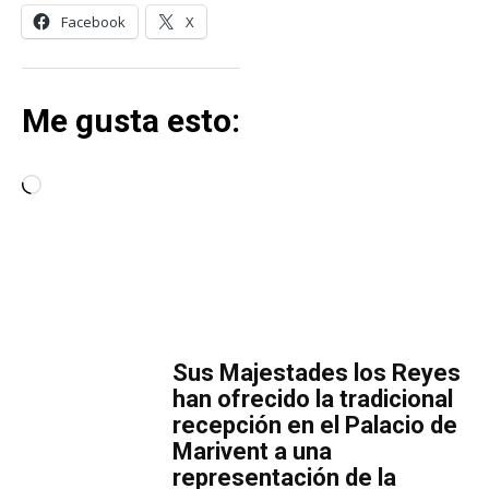
Facebook
X
Me gusta esto:
C
a
r
g
a
MÁS LECTURA
n
d
​Sus Majestades los Reyes
o
han ofrecido la tradicional
.
recepción en el Palacio de
Marivent​ a una
.
representación de la
.