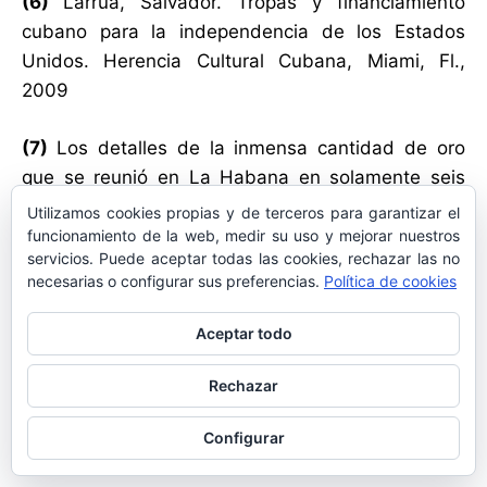
(6)
Larrúa, Salvador. Tropas y financiamiento
cubano para la independencia de los Estados
Unidos. Herencia Cultural Cubana, Miami, Fl.,
2009
(7)
Los detalles de la inmensa cantidad de oro
que se reunió en La Habana en solamente seis
horas pueden verse en la Colección de
Utilizamos cookies propias y de terceros para garantizar el
Documentos Originales Inéditos que se conserva
funcionamiento de la web, medir su uso y mejorar nuestros
servicios. Puede aceptar todas las cookies, rechazar las no
en el Centro de Documentación Histórica de la
necesarias o configurar sus preferencias.
Política de cookies
Florida Colonial, Florida Colonial Heritage, Inc.,
Corpus Christi Catholic Church, Miami, Florida.
Aceptar todo
____________________
Rechazar
Autor:
Dr. Salvador Larrúa-Guedes
Configurar