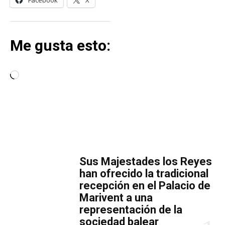
Facebook
X
Me gusta esto:
C
a
r
g
a
MÁS LECTURA
n
d
​Sus Majestades los Reyes
o
han ofrecido la tradicional
.
recepción en el Palacio de
Marivent​ a una
.
representación de la
.
sociedad balear